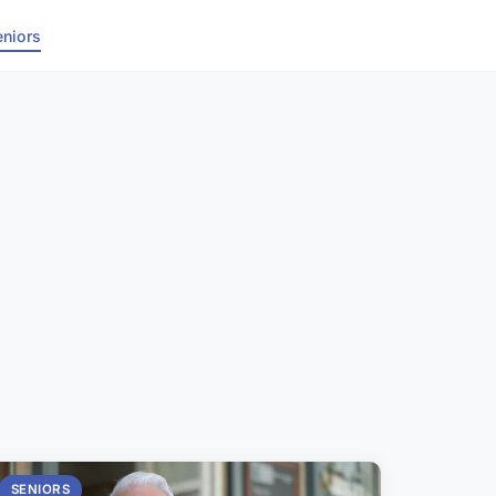
eniors
SENIORS