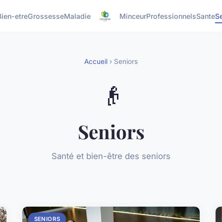
Bien-etre
Grossesse
Maladie
Minceur
Professionnels
Sante
S
Accueil
› Seniors
👴
Seniors
Santé et bien-être des seniors
SENIORS