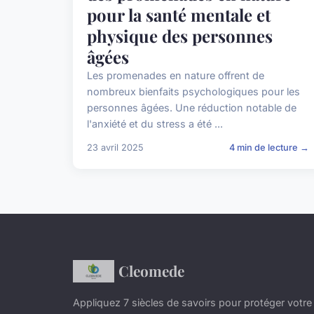
pour la santé mentale et
physique des personnes
âgées
Les promenades en nature offrent de
nombreux bienfaits psychologiques pour les
personnes âgées. Une réduction notable de
l'anxiété et du stress a été ...
23 avril 2025
4 min de lecture →
Cleomede
Appliquez 7 siècles de savoirs pour protéger votre v