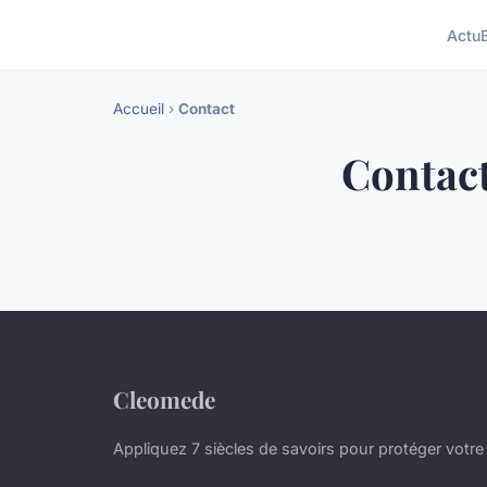
Actu
Accueil
›
Contact
Contac
Cleomede
Appliquez 7 siècles de savoirs pour protéger votre v