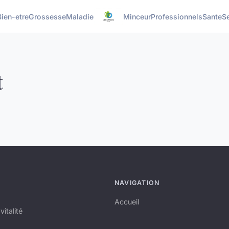
Bien-etre
Grossesse
Maladie
Minceur
Professionnels
Sante
S
t
NAVIGATION
Accueil
italité