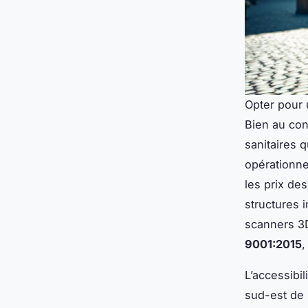
Opter pour u
Bien au con
sanitaires 
opérationnel
les prix de
structures
scanners 3D,
9001:2015
,
L’accessibi
sud-est de 