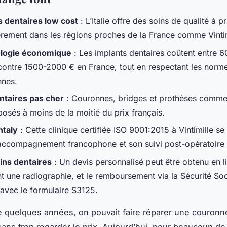
s dentaires low cost
: L’Italie offre des soins de qualité à pr
ièrement dans les régions proches de la France comme Vintim
ologie économique
: Les implants dentaires coûtent entre 
e contre 1500-2000 € en France, tout en respectant les norm
nes.
ntaires pas cher
: Couronnes, bridges et prothèses comme 
posés à moins de la moitié du prix français.
ntaly
: Cette clinique certifiée ISO 9001:2015 à Vintimille se
accompagnement francophone et son suivi post-opératoire 
ins dentaires
: Un devis personnalisé peut être obtenu en l
t une radiographie, et le remboursement via la Sécurité Soc
 avec le formulaire S3125.
re quelques années, on pouvait faire réparer une couron
sans trop regarder le prix. Aujourd’hui, pour beaucoup de