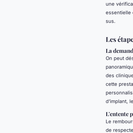
une vérific
essentielle 
sus.
Les étap
La demande
On peut dés
panoramique 
des cliniqu
cette prest
personnalis
d’implant, 
L'entente 
Le rembours
de respecte