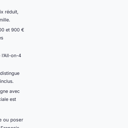
ix réduit,
ille.
600 et 900 €
es
l’All-on-4
 distingue
inclus.
igne avec
iale est
ne ou poser
 Français,