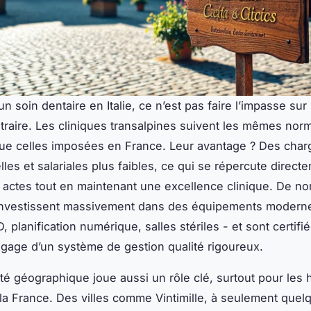
n soin dentaire en Italie, ce n’est pas faire l’impasse sur 
traire. Les cliniques transalpines suivent les mêmes nor
que celles imposées en France. Leur avantage ? Des char
les et salariales plus faibles, ce qui se répercute direct
s actes tout en maintenant une excellence clinique. De 
 investissent massivement dans des équipements modern
 planification numérique, salles stériles - et sont certif
 gage d’un système de gestion qualité rigoureux.
lité géographique joue aussi un rôle clé, surtout pour les 
la France. Des villes comme Vintimille, à seulement quel