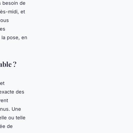
s besoin de
rès-midi, et
vous
Ces
 la pose, en
able ?
et
exacte des
vent
nnus. Une
lle ou telle
rée de