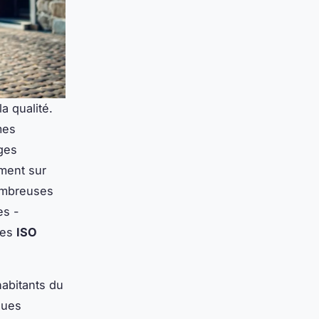
la qualité.
mes
ges
ement sur
nombreuses
es -
iées
ISO
habitants du
ques