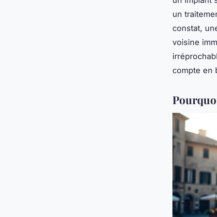
un traiteme
constat, une
voisine imm
irréprochab
compte en b
Pourquoi 