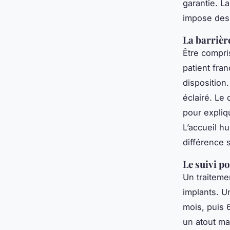
garantie. La
impose des 
La barrière
Être compris
patient fra
disposition
éclairé. Le 
pour expliq
L’accueil h
différence 
Le suivi p
Un traitemen
implants. U
mois, puis 
un atout ma