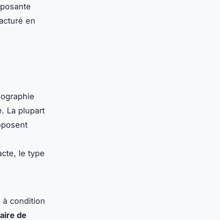
omposante
facturé en
iographie
e. La plupart
roposent
cte, le type
 à condition
aire de