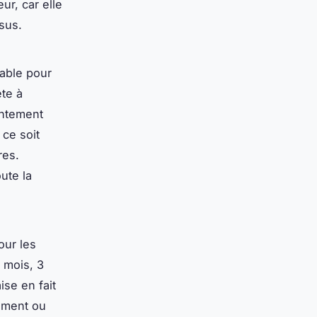
ur, car elle
sus.
iable pour
ète à
entement
 ce soit
res.
ute la
our les
 mois, 3
ise en fait
tement ou