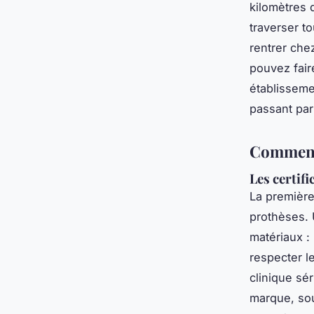
kilomètres 
traverser to
rentrer chez
pouvez fair
établisseme
passant par 
Comment 
Les certifi
La première
prothèses. 
matériaux :
respecter l
clinique sér
marque, sou