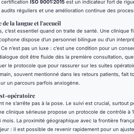
 certification
ISO 9001:2015
est un indicateur fort de rigue
audits réguliers et une amélioration continue des proces
 de la langue et l'accueil
, c’est essentiel quand on traite de santé. Une clinique f
ncophone dispose d’un personnel bilingue ou d’un interpr
. Ce n’est pas un luxe : c’est une condition pour un cons
dialogue doit être fluide dès la première consultation, que
uer le protocole que pour rassurer sur les suites opératoi
umain, souvent mentionné dans les retours patients, fait to
sur un parcours parfois anxiogène.
ost-opératoire
t ne s’arrête pas à la pose. Le suivi est crucial, surtout p
ne clinique sérieuse propose un protocole de contrôle à 1
6 mois. La proximité géographique avec la frontière frança
jeur : il est possible de revenir rapidement pour un ajus