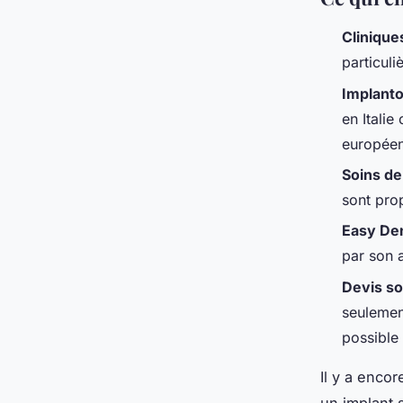
Clinique
particul
Implant
en Itali
européen
Soins de
sont pro
Easy De
par son 
Devis so
seulemen
possible
Il y a enco
un implant 