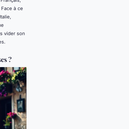
. Face à ce
talie,
ue
ns vider son
es.
es ?