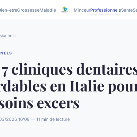
Bien-etre
Grossesse
Maladie
Minceur
Professionnels
Sante
S
sionnels
NNELS
7 cliniques dentaire
dables en Italie pou
soins excers
03/2026 16:08 — 11 min de lecture