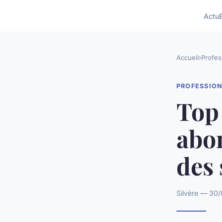
Actu
Accueil
›
Profes
PROFESSIO
Top 
abor
des 
Silvère — 30/