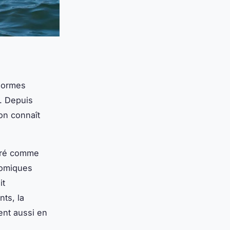
normes
. Depuis
’on connaît
déré comme
nomiques
it
ts, la
ent aussi en