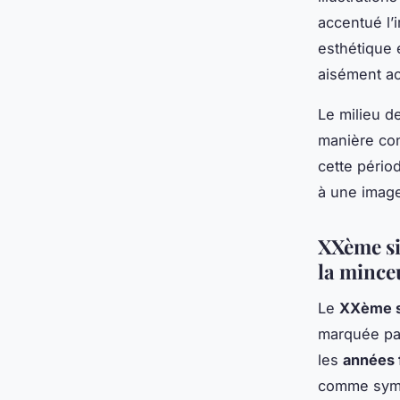
accentué l’
esthétique 
aisément ac
Le milieu d
manière con
cette péri
à une image
XXème siè
la mince
Le
XXème s
marquée pa
les
années 
comme symbo