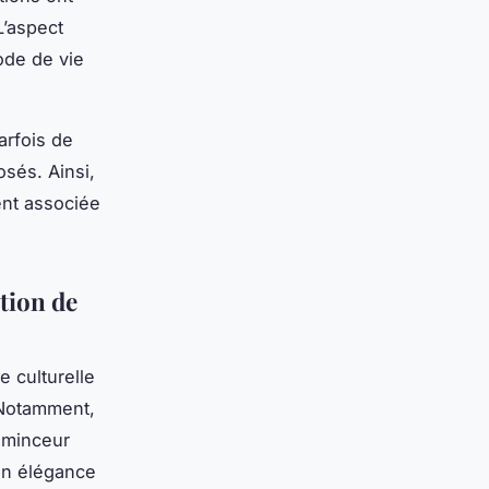
’aspect
ode de vie
arfois de
osés. Ainsi,
ent associée
tion de
 culturelle
 Notamment,
a minceur
en élégance