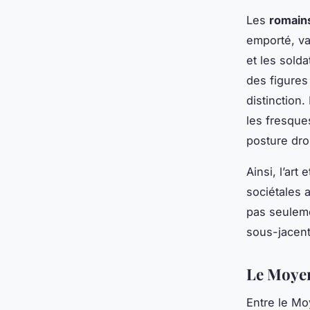
Les
romain
emporté, va
et les sold
des figures 
distinction.
les fresque
posture droi
Ainsi, l’art
sociétales 
pas seuleme
sous-jacent
Le Moyen
Entre le Mo