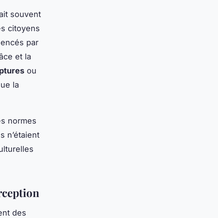
ait souvent
es citoyens
luencés par
âce et la
ptures
ou
que la
des normes
s n’étaient
lturelles
rception
ent des