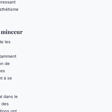
téressant
esthétisme
a minceur
te les
otamment
ion de
les
t à se
l dans le
t des
tions ont