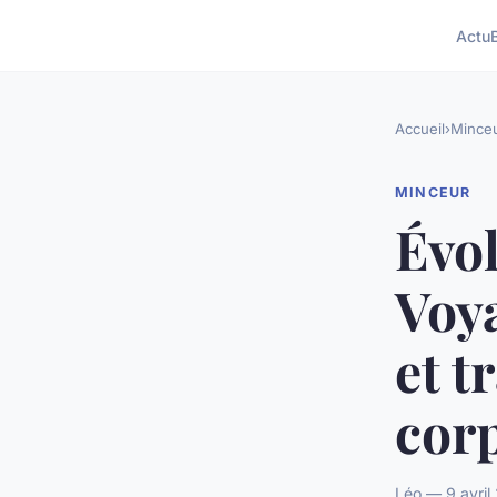
Actu
Accueil
›
Mince
MINCEUR
Évol
Voya
et t
corp
Léo — 9 avril