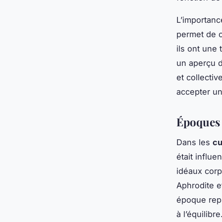
L’importan
permet de 
ils ont une 
un aperçu d
et collecti
accepter une
Époques 
Dans les
cu
était influ
idéaux corp
Aphrodite e
époque repr
à l’équilibre