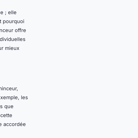
 ; elle
t pourquoi
inceur offre
dividuelles
our mieux
minceur,
exemple, les
es que
 cette
ce accordée