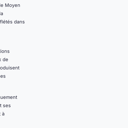
 le Moyen
la
eflétés dans
tions
x de
roduisent
des
quement
t ses
 à