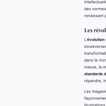
intellectuel
des normes 
renaissant p
Les révol
L’
évolution
bouleverse
transformat
dans le mond
masse, la m
standards 
répandre, i
Les magazin
façonnement
illustration