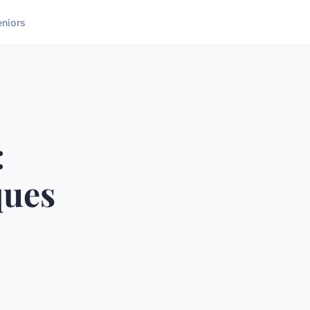
eniors
:
ques