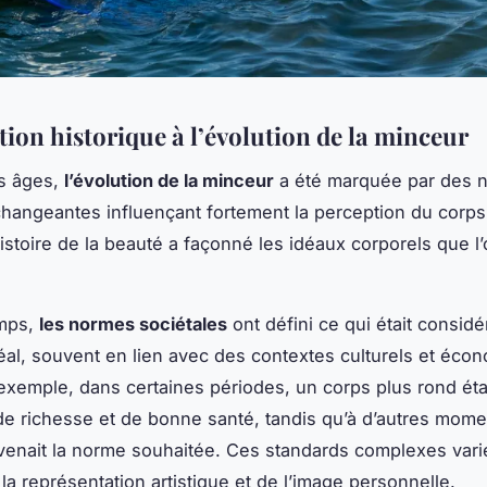
tion historique à l’évolution de la minceur
es âges,
l’évolution de la minceur
a été marquée par des 
changeantes influençant fortement la perception du corps
histoire de la beauté a façonné les idéaux corporels que l
emps,
les normes sociétales
ont défini ce qui était consi
éal, souvent en lien avec des contextes culturels et éco
 exemple, dans certaines périodes, un corps plus rond éta
 richesse et de bonne santé, tandis qu’à d’autres momen
enait la norme souhaitée. Ces standards complexes vari
la représentation artistique et de l’image personnelle.