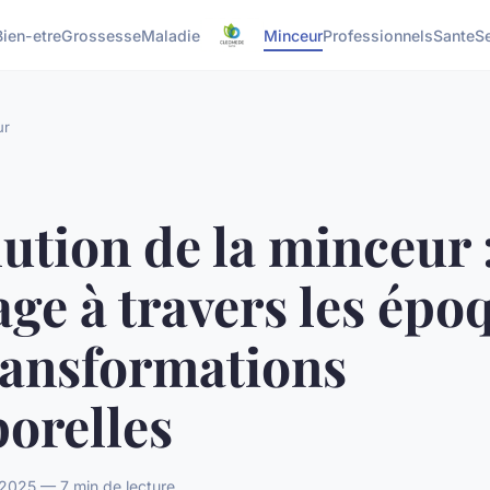
Bien-etre
Grossesse
Maladie
Minceur
Professionnels
Sante
S
ur
ution de la minceur 
ge à travers les épo
ransformations
orelles
 2025 — 7 min de lecture